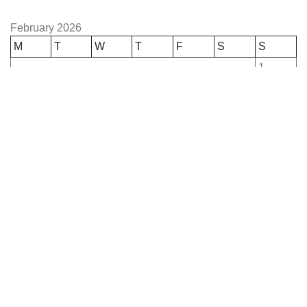
February 2026
M
T
W
T
F
S
S
1
2
3
4
5
6
7
8
9
10
11
12
13
14
15
16
17
18
19
20
21
22
23
24
25
26
27
28
« Jan
May »
Copyright
2026 CREATED BY
KANDO
COMMUNICATION
. Tous droits réservés..