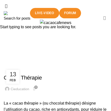
e des différents acteurs des marchés des matières première
LIVE-VIDEO
FORUM
Start typing to see posts you are looking for.
Daily Archives: February 13,
2026
HOME
2026
FEBRUARY
13
CLUB CACAO
13
Cacao Thérapie
FEB
0
Cieducation
La « cacao thérapie » (ou chocolat thérapie) désigne
l’utilisation du cacao, riche en antioxydants, pour réduire le