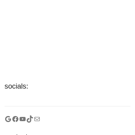
socials:
Google
Facebook
YouTube
TikTok
Mail