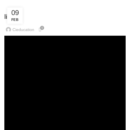
,
ACTUALITES
ATTRES
09
live
FEB
0
Cieducation