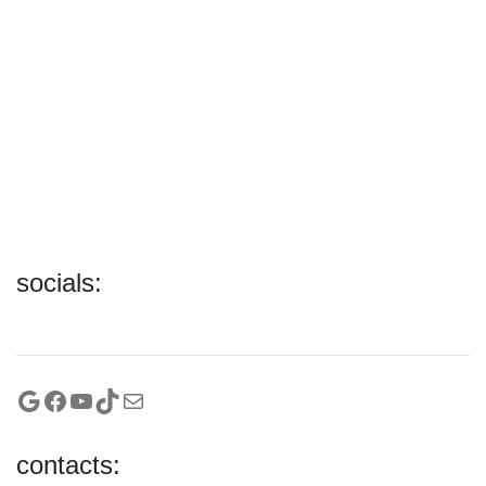
socials:
Google
Facebook
YouTube
TikTok
Mail
contacts: