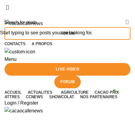
érents acteurs des marchés des matières premières et surto
érents acteurs des marchés des matières premières et surto
Start typing to see posts you are looking for.
FORUM
CONTACTS
A PROPOS
Menu
LIVE-VIDEO
FORUM
ACCUEIL
ACTUALITES
AGRICULTURE
CACAO PRIX
ATTRES
CCNEWS
SHOWCOLAT
NOS PARTENAIRES
Login / Register
Daily Archives: February 9, 2026
HOME
2026
FEBRUARY
09