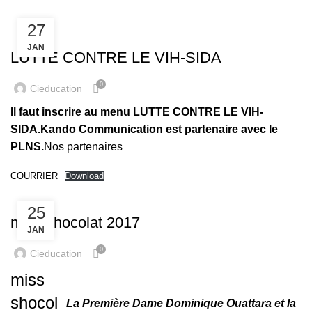
27
,
PARTENAIRES
PLNS
JAN
LUTTE CONTRE LE VIH-SIDA
0
Cieducation
Il faut inscrire au menu LUTTE CONTRE LE VIH-
SIDA.Kando Communication est partenaire avec le
PLNS.
Nos partenaires
COURRIER
Download
SHOWCOLAT
25
miss shocolat 2017
JAN
0
Cieducation
miss
shocol
La Première Dame Dominique Ouattara et la