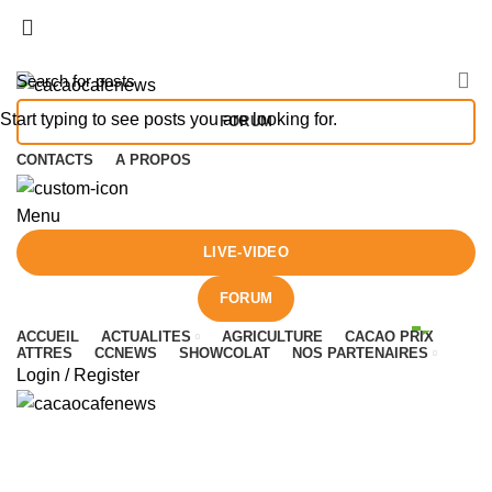
es différents acteurs des marchés des matières premières e
es différents acteurs des marchés des matières premières e
Start typing to see posts you are looking for.
FORUM
CONTACTS
A PROPOS
Menu
LIVE-VIDEO
FORUM
ACCUEIL
ACTUALITES
AGRICULTURE
CACAO PRIX
ATTRES
CCNEWS
SHOWCOLAT
NOS PARTENAIRES
Login / Register
Monthly Archives: January 2026
HOME
2026
JANUARY