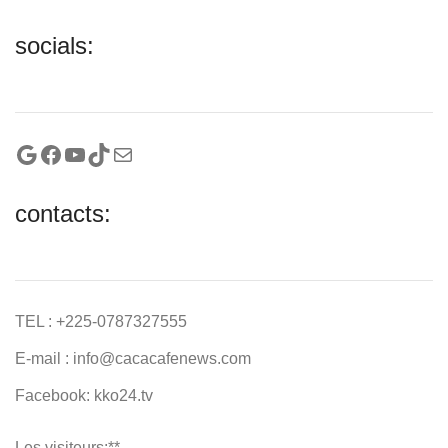
socials:
Google
Facebook
YouTube
TikTok
Mail
contacts:
TEL : +225-0787327555
E-mail : info@cacacafenews.com
Facebook: kko24.tv
Les visiteurs:**