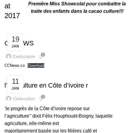
Première Miss Showcolat pour combattre la
at
traite des enfants dans la cacao culture!!!
2017
CCNEWS
19
CCNEWS
JAN
0
Cieducation
CCNews.co
Download
ACTUALITES
11
l’agriculture en Côte d’ivoire r
JAN
2
Cieducation
‘le progrès de la Côte d’ivoire repose sur
l’agriculture’’ dixit Félix Houphouët-Boigny. laquelle
agriculture, elle-même est
majoritairement basée sur les filières café et